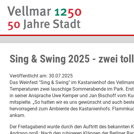
Sing & Swing 2025 - zwei to
Veröffentlicht am:
30.07.2025
Das Weinfest "Sing & Swing" im Kastanienhof des Vellma
Temperaturen zwei lauschige Sommerabende im Park. Erster
in seiner Ansprache Uwe Kemper und Jan Bischoff vom Kurat
mitspielte. „So hatten wir es uns gewünscht und auch beste
hervorragend zum Ambiente des Kastanienhofs. Flammkuch
ankam.
Der Freitagabend wurde durch den Auftritt des bekannten K
Andrang groß: Nach den ruhigeren Klängen der Berliner Ban