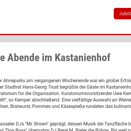
Jubil
lle Abende im Kastanienhof
rer Ahneparks am vergangenen Wochenende war ein großer Erfo
 Stadtrat Hans-Georg Trust begrüßte die Gäste im Kastanienhof
orium für die Organisation. Kuratoriumsvorsitzender Uwe Kemper
llt“, so Kemper abschließend. Eine vielfältige Auswahl an Weine
en, Bratwurst, Pommes und Käsespieße rundeten das kulinarisc
asseler DJs "Mr. Brown" geprägt, dessen Musik die Tanzfläche b
d "Dos Boss" übernahm DJ René M. Bieler die Bühne. Bis weit n